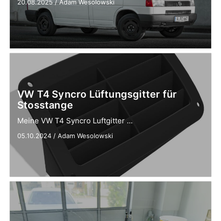
20.08.2025
/
Adam Wesolowski
VW T4 Syncro Lüftungsgitter für
Stosstange
Meine VW T4 Syncro Luftgitter ...
05.10.2024
/
Adam Wesolowski