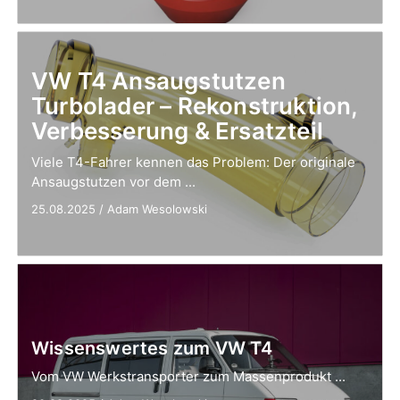
VW T4 Ansaugstutzen
Turbolader – Rekonstruktion,
Verbesserung & Ersatzteil
Viele T4-Fahrer kennen das Problem: Der originale
Ansaugstutzen vor dem ...
25.08.2025
/
Adam Wesolowski
Wissenswertes zum VW T4
Vom VW Werkstransporter zum Massenprodukt ...