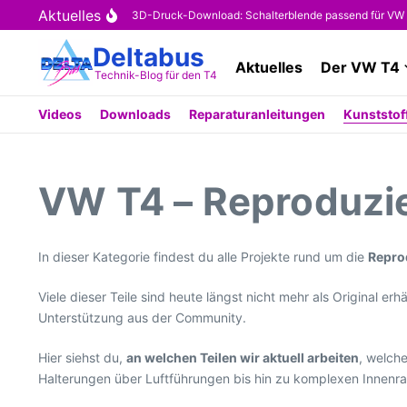
Zum Inhalt springen
Aktuelles
Kostenloser 3D-Druck-Download: Schalterblende passend für VW T4 (O
Deltabus
Aktuelles
Der VW T4
Technik-Blog für den T4
Videos
Downloads
Reparaturanleitungen
Kunststoff
VW T4 – Reproduzie
In dieser Kategorie findest du alle Projekte rund um die
Repro
Viele dieser Teile sind heute längst nicht mehr als Original er
Unterstützung aus der Community.
Hier siehst du,
an welchen Teilen wir aktuell arbeiten
, welch
Halterungen über Luftführungen bis hin zu komplexen Innenra