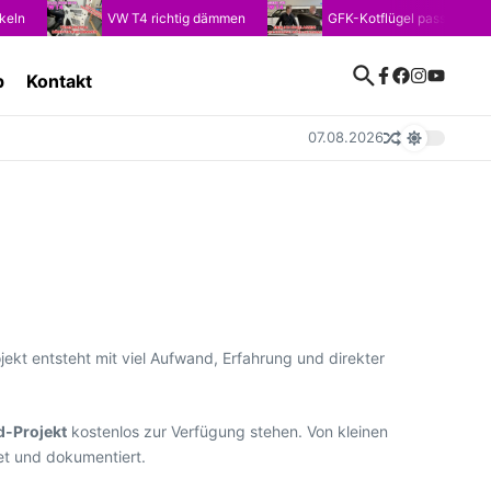
VW T4 richtig dämmen
GFK-Kotflügel passend für VW T4:
p
Kontakt
07.08.2026
rojekt entsteht mit viel Aufwand, Erfahrung und direkter
d-Projekt
kostenlos zur Verfügung stehen. Von kleinen
et und dokumentiert.