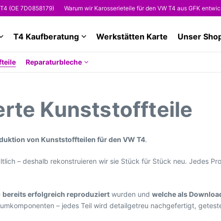
E 7D0858179)
Warum wir Karosserieteile für den VW T4 aus GFK entwickeln
T4 Kaufberatung
Werkstätten Karte
Unser Sho
teile
Reparaturbleche
rte Kunststoffteile
duktion von Kunststoffteilen für den VW T4
.
hältlich – deshalb rekonstruieren wir sie Stück für Stück neu. Jedes P
e
bereits erfolgreich reproduziert
wurden und
welche als Downloa
umkomponenten – jedes Teil wird detailgetreu nachgefertigt, getest