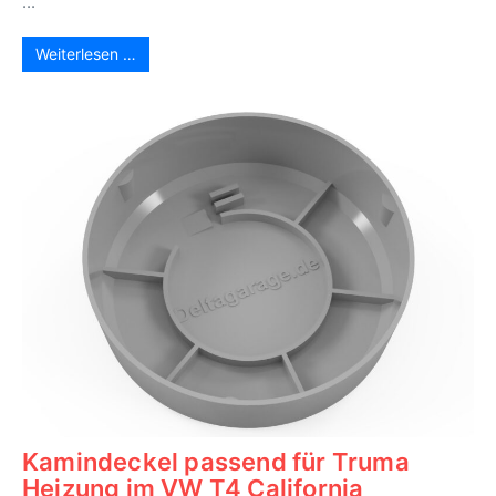
...
Weiterlesen …
Kamindeckel passend für Truma
Heizung im VW T4 California