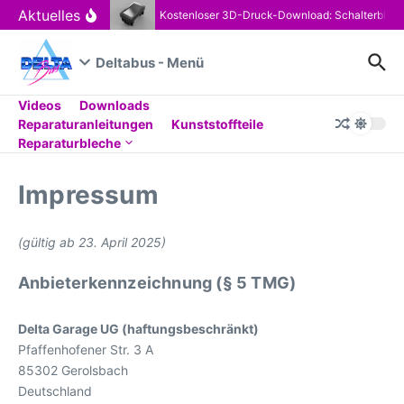
Zum Inhalt springen
Aktuelles
Kostenloser 3D-Druck-Download: Schalterblen
Deltabus - Menü
Videos
Downloads
Reparaturanleitungen
Kunststoffteile
Reparaturbleche
Impressum
(gültig ab 23. April 2025)
Anbieterkennzeichnung (§ 5 TMG)
Delta Garage UG (haftungsbeschränkt)
Pfaffenhofener Str. 3 A
85302 Gerolsbach
Deutschland