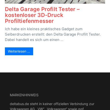
Delta Garage Profilt Tester –
kostenloser 3D-Druck
Profiltiefenmesser
Ich habe ein kleines praktisches Gadget zum
Selberdrucken erstellt: den Delta Garage Profilt Tester.
Dabei handelt es sich um einen ...
Weiterlesen …
MARKENHINWEIS
deltabus.de steht in keiner offiziellen Verbindung zur
Volkswagen AG. „VW“, „Volkswagen“ sowie ggf.