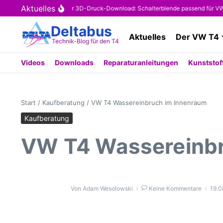
Zum Inhalt springen
Aktuelles
Kostenloser 3D-Druck-Download: Schalterblende passend für VW T4 (O
Deltabus
Aktuelles
Der VW T4
Technik-Blog für den T4
Videos
Downloads
Reparaturanleitungen
Kunststoff
Start
/
Kaufberatung
/
VW T4 Wassereinbruch im Innenraum
Kaufberatung
VW T4 Wassereinbr
Von
Adam Wesolowski
Keine Kommentare
19.0