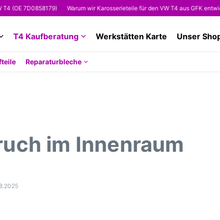
E 7D0858179)
Warum wir Karosserieteile für den VW T4 aus GFK entwickeln
T4 Kaufberatung
Werkstätten Karte
Unser Sho
teile
Reparaturbleche
uch im Innenraum
8.2025