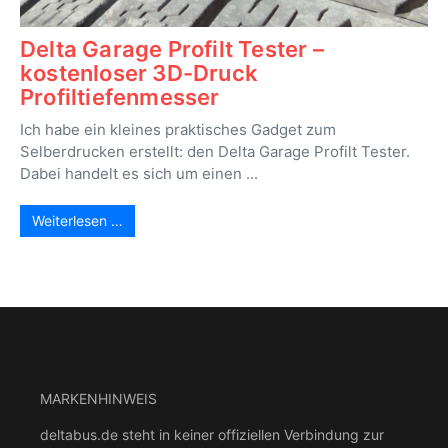
Delta Garage Profilt Tester –
kostenloser 3D-Druck
Profiltiefenmesser
Ich habe ein kleines praktisches Gadget zum
Selberdrucken erstellt: den Delta Garage Profilt Tester.
Dabei handelt es sich um einen ...
Weiterlesen …
MARKENHINWEIS
deltabus.de steht in keiner offiziellen Verbindung zur