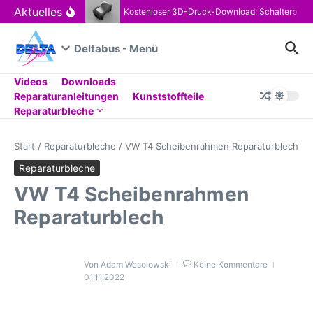
Zum Inhalt springen
Aktuelles
Kostenloser 3D-Druck-Download: Schalterblen
Deltabus - Menü
Videos
Downloads
Reparaturanleitungen
Kunststoffteile
Reparaturbleche
Start
/
Reparaturbleche
/
VW T4 Scheibenrahmen Reparaturblech
Reparaturbleche
VW T4 Scheibenrahmen
Reparaturblech
Von
Adam Wesolowski
Keine Kommentare
01.11.2022