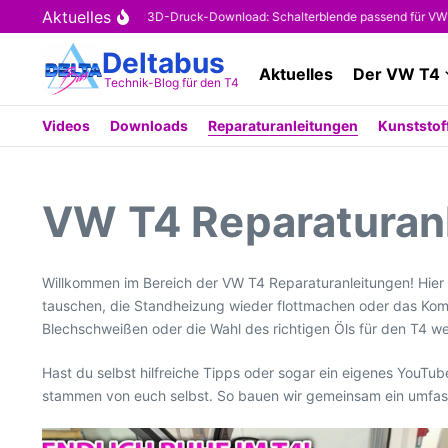
Zum Inhalt springen
Aktuelles
Kostenloser 3D-Druck-Download: Schalterblende passend für VW T4 (OE
Deltabus
Aktuelles
Der VW T4
Technik-Blog für den T4
Videos
Downloads
Reparaturanleitungen
Kunststoff
VW T4 Reparaturan
Willkommen im Bereich der VW T4 Reparaturanleitungen! Hier
tauschen, die Standheizung wieder flottmachen oder das Kombi
Blechschweißen oder die Wahl des richtigen Öls für den T4 we
Hast du selbst hilfreiche Tipps oder sogar ein eigenes YouTub
stammen von euch selbst. So bauen wir gemeinsam ein umfasse