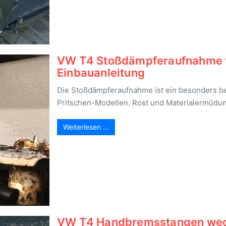
VW T4 Stoßdämpferaufnahme für
Einbauanleitung
Die Stoßdämpferaufnahme ist ein besonders be
Pritschen-Modellen. Rost und Materialermüdu
Weiterlesen …
VW T4 Handbremsstangen wechse