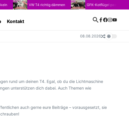
VW T4 richtig dämmen
GFK-Kotflügel passend für VW T4: 
p
Kontakt
08.08.2026
gen rund um deinen T4. Egal, ob du die Lichtmaschine
itungen unterstützen dich dabei. Auch Themen wie
ffentlichen auch gerne eure Beiträge – vorausgesetzt, sie
Schrauben!