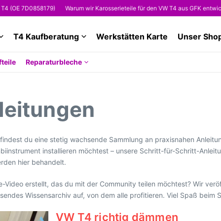
 7D0858179)
Warum wir Karosserieteile für den VW T4 aus GFK entwickeln
T4 Kaufberatung
Werkstätten Karte
Unser Sho
teile
Reparaturbleche
leitungen
 findest du eine stetig wachsende Sammlung an praxisnahen Anleitun
instrument installieren möchtest – unsere Schritt-für-Schritt-Anle
rden hier behandelt.
e-Video erstellt, das du mit der Community teilen möchtest? Wir verö
ndes Wissensarchiv auf, von dem alle profitieren. Viel Spaß beim 
VW T4 richtig dämmen