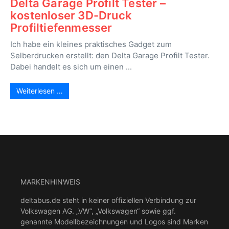
Delta Garage Profilt Tester –
kostenloser 3D-Druck
Profiltiefenmesser
Ich habe ein kleines praktisches Gadget zum
Selberdrucken erstellt: den Delta Garage Profilt Tester.
Dabei handelt es sich um einen ...
Weiterlesen …
MARKENHINWEIS
deltabus.de steht in keiner offiziellen Verbindung zur
Volkswagen AG. „VW“, „Volkswagen“ sowie ggf.
genannte Modellbezeichnungen und Logos sind Marken