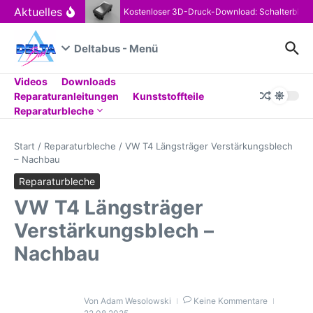
Zum Inhalt springen
Aktuelles
Kostenloser 3D-Druck-Download: Schalterblen
Deltabus - Menü
Videos
Downloads
Reparaturanleitungen
Kunststoffteile
Reparaturbleche
Start
/
Reparaturbleche
/
VW T4 Längsträger Verstärkungsblech
– Nachbau
Reparaturbleche
VW T4 Längsträger
Verstärkungsblech –
Nachbau
Von
Adam Wesolowski
Keine Kommentare