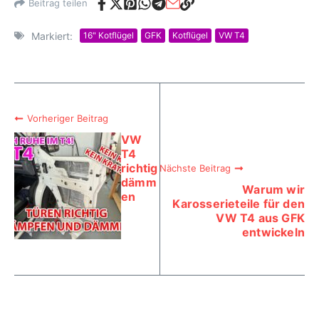
Beitrag teilen
Markiert:
16" Kotflügel
GFK
Kotflügel
VW T4
Vorheriger Beitrag
VW
T4
richtig
Nächste Beitrag
dämm
Warum wir
en
Karosserieteile für den
VW T4 aus GFK
entwickeln