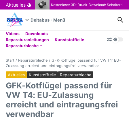
Zum Inhalt springen
Aktuelles
Kostenloser 3D-Druck-Download: Schalterblen
Deltabus - Menü
Videos
Downloads
Reparaturanleitungen
Kunststoffteile
Reparaturbleche
Start
/
Reparaturbleche
/
GFK-Kotflügel passend für VW T4: EU-
Zulassung erreicht und eintragungsfrei verwendbar
Aktuelles
Kunststoffteile
Reparaturbleche
GFK-Kotflügel passend für
VW T4: EU-Zulassung
erreicht und eintragungsfrei
verwendbar