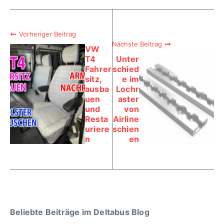
Vorheriger Beitrag
Nächste Beitrag
VW
T4
Unter
Fahrer
schied
sitz,
e im
ausba
Lochr
uen
aster
und
von
Resta
Airline
uriere
schien
n
en
Beliebte Beiträge im Deltabus Blog