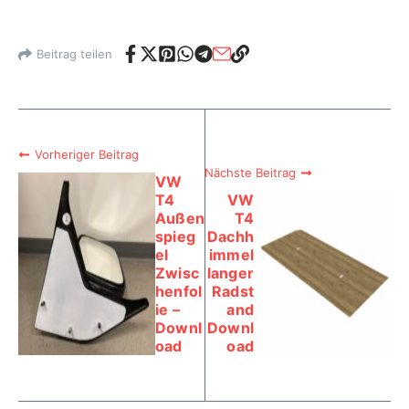
Beitrag teilen
Vorheriger Beitrag
Nächste Beitrag
VW
T4
VW
Außen
T4
spieg
Dachh
el
immel
Zwisc
langer
henfol
Radst
ie –
and
Downl
Downl
oad
oad