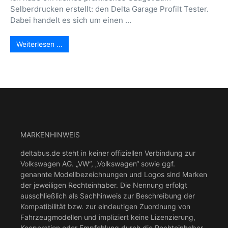
Selberdrucken erstellt: den Delta Garage Profilt Tester.
Dabei handelt es sich um einen ...
Weiterlesen …
MARKENHINWEIS
deltabus.de steht in keiner offiziellen Verbindung zur
Volkswagen AG. „VW“, „Volkswagen“ sowie ggf.
genannte Modellbezeichnungen und Logos sind Marken
der jeweiligen Rechteinhaber. Die Nennung erfolgt
ausschließlich als Sachhinweis zur Beschreibung der
Kompatibilität bzw. zur eindeutigen Zuordnung von
Fahrzeugmodellen und impliziert keine Lizenzierung,
Kooperation oder Empfehlung durch die Rechteinhaber.