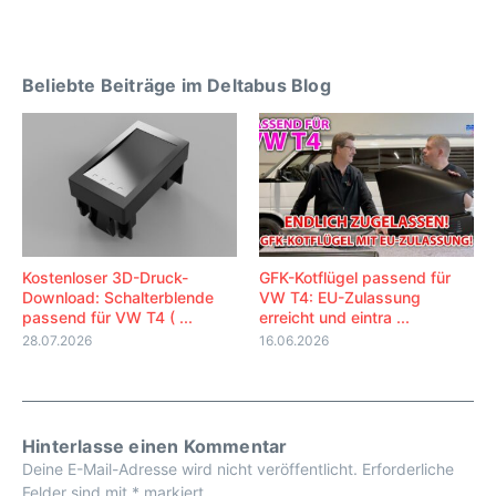
Beliebte Beiträge im Deltabus Blog
Kostenloser 3D-Druck-
GFK-Kotflügel passend für
Download: Schalterblende
VW T4: EU-Zulassung
passend für VW T4 ( ...
erreicht und eintra ...
28.07.2026
16.06.2026
Hinterlasse einen Kommentar
Deine E-Mail-Adresse wird nicht veröffentlicht.
Erforderliche
Felder sind mit
*
markiert