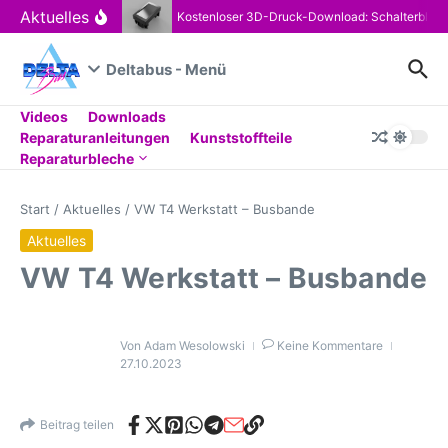
Zum Inhalt springen
Aktuelles
Kostenloser 3D-Druck-Download: Schalterblen
Deltabus - Menü
Videos
Downloads
Reparaturanleitungen
Kunststoffteile
Reparaturbleche
Start
/
Aktuelles
/
VW T4 Werkstatt – Busbande
Aktuelles
VW T4 Werkstatt – Busbande
Von
Adam Wesolowski
Keine Kommentare
27.10.2023
Beitrag teilen