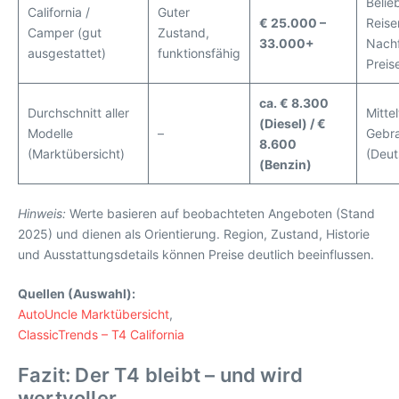
Belie
California /
Guter
€ 25.000 –
Reise
Camper (gut
Zustand,
33.000+
Nachf
ausgestattet)
funktionsfähig
Preis
ca. € 8.300
Durchschnitt aller
Mitte
(Diesel) / €
Modelle
–
Gebr
8.600
(Marktübersicht)
(Deut
(Benzin)
Hinweis:
Werte basieren auf beobachteten Angeboten (Stand
2025) und dienen als Orientierung. Region, Zustand, Historie
und Ausstattungsdetails können Preise deutlich beeinflussen.
Quellen (Auswahl):
AutoUncle Marktübersicht
,
ClassicTrends – T4 California
Fazit: Der T4 bleibt – und wird
wertvoller