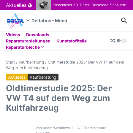
Zum Inhalt springen
Aktuelles
Kostenloser 3D-Druck-Download: Schalterblen
Deltabus - Menü
Videos
Downloads
Reparaturanleitungen
Kunststoffteile
Reparaturbleche
Start
/
Kaufberatung
/
Oldtimerstudie 2025: Der VW T4 auf dem
Weg zum Kultfahrzeug
Aktuelles
Kaufberatung
Oldtimerstudie 2025: Der
VW T4 auf dem Weg zum
Kultfahrzeug
Von
Adam Wesolowski
2 Kommentare