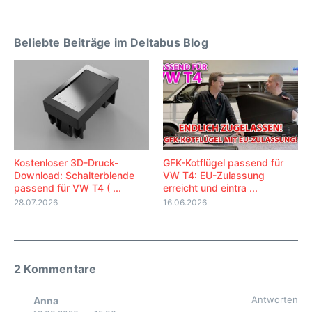
Beliebte Beiträge im Deltabus Blog
Kostenloser 3D-Druck-
GFK-Kotflügel passend für
Download: Schalterblende
VW T4: EU-Zulassung
passend für VW T4 ( ...
erreicht und eintra ...
28.07.2026
16.06.2026
2 Kommentare
Antworten
Anna