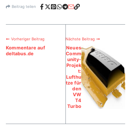
Beitrag teilen
Vorheriger Beitrag
Nächste Beitrag
Kommentare auf
Neues
deltabus.de
Comm
unity-
Projek
t:
Lufthu
tze für
den
VW
T4
Turbo