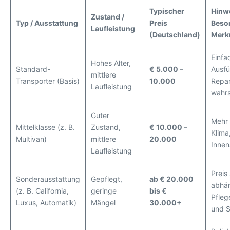
Typischer
Hinwe
Zustand /
Typ / Ausstattung
Preis
Beso
Laufleistung
(Deutschland)
Merk
Einfa
Hohes Alter,
Standard-
€ 5.000 –
Ausfü
mittlere
Transporter (Basis)
10.000
Repar
Laufleistung
wahrs
Guter
Mehr 
Mittelklasse (z. B.
Zustand,
€ 10.000 –
Klima
Multivan)
mittlere
20.000
Innen
Laufleistung
Preis
Sonderausstattung
Gepflegt,
ab € 20.000
abhä
(z. B. California,
geringe
bis €
Pfleg
Luxus, Automatik)
Mängel
30.000+
und S