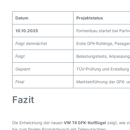
Datum
Projektstatus
10.10.2025
Formenbau startet bei Partn
Folgt demnächst
Erste GFK-Rohlinge, Passgen
Folgt
Belastungstests, Anpassung 
Geplant
TÜV-Prüfung und Erstellung
Final
Markteinführung der GFK- u
Fazit
Die Entwicklung der neuen
VW T4 GFK-Kotflügel
zeigt, wie v
bis zum finalen Produktlaunch mit Teilegutachten.