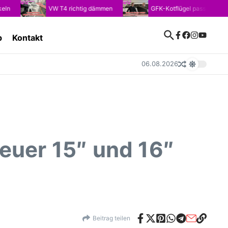
VW T4 richtig dämmen
GFK-Kotflügel passend für VW T4:
p
Kontakt
06.08.2026
euer 15″ und 16″
Beitrag teilen