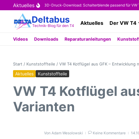
Zum Inhalt springen
Aktuelles
Kostenloser 3D-Druck-Download: Schalterblende passend für VW T4 (OE
Deltabus
Aktuelles
Der VW T4
Technik-Blog für den T4
Videos
Downloads
Reparaturanleitungen
Kunststoff
Start
/
Kunststoffteile
/
VW T4 Kotflügel aus GFK – Entwicklung n
Aktuelles
Kunststoffteile
VW T4 Kotflügel au
Varianten
Von
Adam Wesolowski
Keine Kommentare
14.1