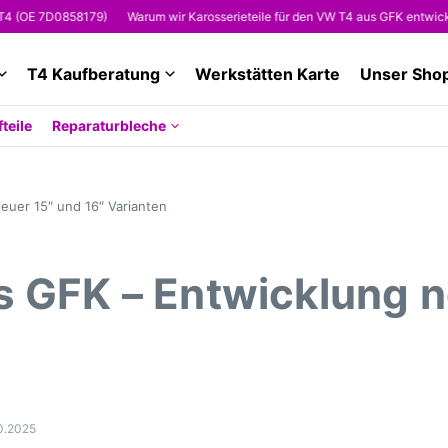
 7D0858179)
Warum wir Karosserieteile für den VW T4 aus GFK entwickeln
T4 Kaufberatung
Werkstätten Karte
Unser Sho
teile
Reparaturbleche
euer 15″ und 16″ Varianten
s GFK – Entwicklung n
0.2025