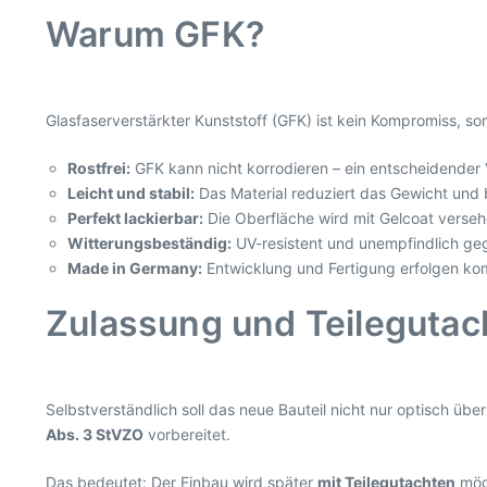
Warum GFK?
Glasfaserverstärkter Kunststoff (GFK) ist kein Kompromiss, son
Rostfrei:
GFK kann nicht korrodieren – ein entscheidender 
Leicht und stabil:
Das Material reduziert das Gewicht und b
Perfekt lackierbar:
Die Oberfläche wird mit Gelcoat versehe
Witterungsbeständig:
UV-resistent und unempfindlich ge
Made in Germany:
Entwicklung und Fertigung erfolgen komp
Zulassung und Teilegutac
Selbstverständlich soll das neue Bauteil nicht nur optisch übe
Abs. 3 StVZO
vorbereitet.
Das bedeutet: Der Einbau wird später
mit Teilegutachten
mögl