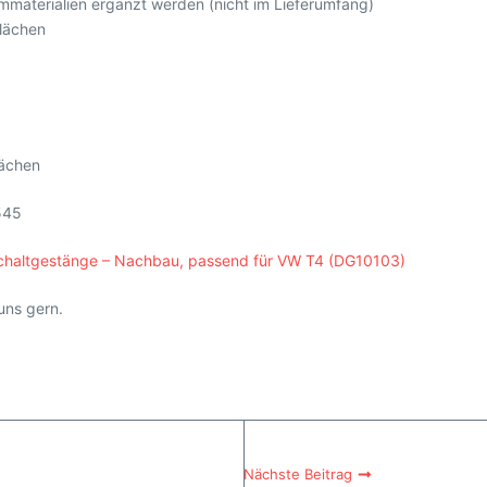
materialien ergänzt werden (nicht im Lieferumfang)
lächen
lächen
545
Schaltgestänge – Nachbau, passend für VW T4 (DG10103)
uns gern.
Nächste Beitrag