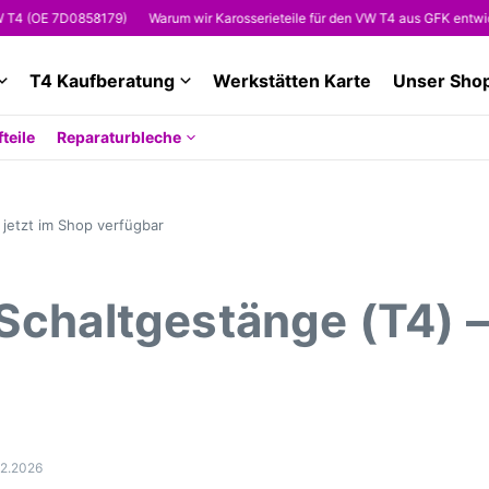
(OE 7D0858179)
Warum wir Karosserieteile für den VW T4 aus GFK entwickeln
T4 Kaufberatung
Werkstätten Karte
Unser Sho
teile
Reparaturbleche
 jetzt im Shop verfügbar
Schaltgestänge (T4) –
2.2026