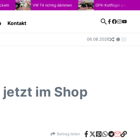
VW T4 richtig dämmen
GFK-Kotflügel passend für VW 
p
Kontakt
06.08.2026
 jetzt im Shop
Beitrag teilen