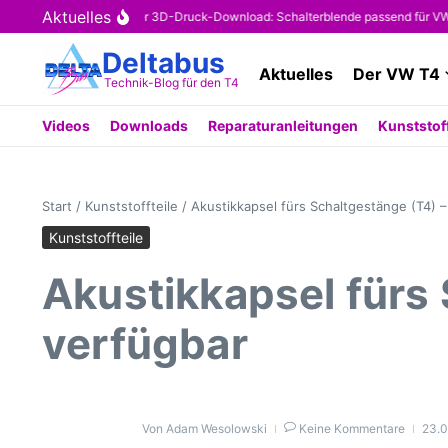
Zum Inhalt springen
Aktuelles
Kostenloser 3D-Druck-Download: Schalterblende passend für VW T4 
Deltabus
Aktuelles
Der VW T4
Technik-Blog für den T4
Videos
Downloads
Reparaturanleitungen
Kunststoff
Start
/
Kunststoffteile
/
Akustikkapsel fürs Schaltgestänge (T4) –
Kunststoffteile
Akustikkapsel fürs 
verfügbar
Von
Adam Wesolowski
Keine Kommentare
23.0