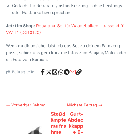
Gedacht für Reparatur/Instandsetzung – ohne Leistungs-
oder Haltbarkeitsversprechen
Jetzt im Shop:
Reparatur-Set für Waagebalken – passend für
VW T4 (DG10120)
Wenn du dir unsicher bist, ob das Set zu deinem Fahrzeug
passt, schick uns gern kurz die Infos zum Baujahr/Motor oder
ein Foto vom Bereich.
Beitrag teilen
Vorheriger Beitrag
Nächste Beitrag
Stoßd
Gurt-
ämpfe
Abdec
raufna
kkapp
hme
e B-