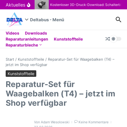
Zum Inhalt springen
Aktuelles
Kostenloser 3D-Druck-Download: Schalterblen
Deltabus - Menü
Videos
Downloads
Reparaturanleitungen
Kunststoffteile
Reparaturbleche
Start
/
Kunststoffteile
/
Reparatur-Set für Waagebalken (T4) –
jetzt im Shop verfügbar
Kunststoffteile
Reparatur-Set für
Waagebalken (T4) – jetzt im
Shop verfügbar
Von
Adam Wesolowski
Keine Kommentare