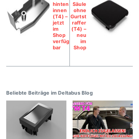
hinten
Säule
innen
ohne
(T4) –
Gurtst
jetzt
raffer
im
(T4) –
Shop
neu
verfüg
im
bar
Shop
Beliebte Beiträge im Deltabus Blog