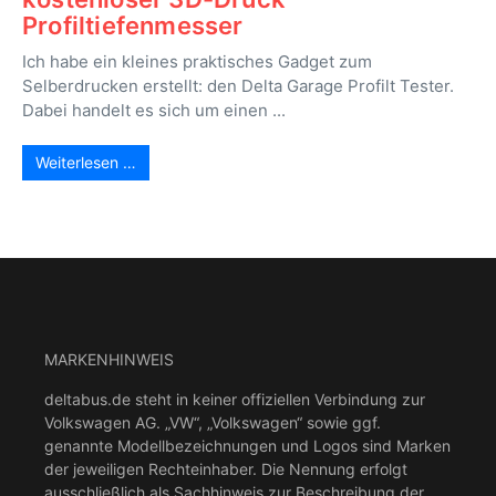
Profiltiefenmesser
Ich habe ein kleines praktisches Gadget zum
Selberdrucken erstellt: den Delta Garage Profilt Tester.
Dabei handelt es sich um einen ...
Weiterlesen …
MARKENHINWEIS
deltabus.de steht in keiner offiziellen Verbindung zur
Volkswagen AG. „VW“, „Volkswagen“ sowie ggf.
genannte Modellbezeichnungen und Logos sind Marken
der jeweiligen Rechteinhaber. Die Nennung erfolgt
ausschließlich als Sachhinweis zur Beschreibung der