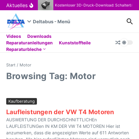
Zum Inhalt springen
Aktuelles
Kostenloser 3D-Druck-Download: Schalterblen
Deltabus - Menü
Videos
Downloads
Reparaturanleitungen
Kunststoffteile
Reparaturbleche
Start
/
Motor
Browsing Tag: Motor
Kaufberatung
Laufleistungen der VW T4 Motoren
AUSWERTUNG DER DURCHSCHNITTLICHEn
LAUFLEISTUNGen IN KM DER VW T4 MOTOREN Hier ist
anzumerken, dass die angezeigten Werte auf 611 Antworten