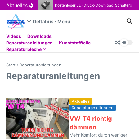
Zum Inhalt springen
Aktuelles
Kostenloser 3D-Druck-Download: Schalterblen
Deltabus - Menü
Videos
Downloads
Reparaturanleitungen
Kunststoffteile
Reparaturbleche
Start
/
Reparaturanleitungen
Reparaturanleitungen
Aktuelles
Reparaturanleitungen
VW T4 richtig
dämmen
Mehr Komfort durch weniger