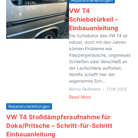
VW T4
Schiebetürkeil –
Einbauanleitung
Die Schiebetür des VW T4 ist
robust, doch mit den Jahren
können Probleme wie
Klappergeräusche, ungenaues
Schließen oder Verschleiß an
der Laufschiene auftreten.
Abhilfe schafft hier der
sogenannte Sch...
Ronny Reißmann
17.09.2025
Read More
Reparaturanleitungen
VW T4 Stoßdämpferaufnahme für
Doka/Pritsche – Schritt-für-Schritt
Einbauanleitung