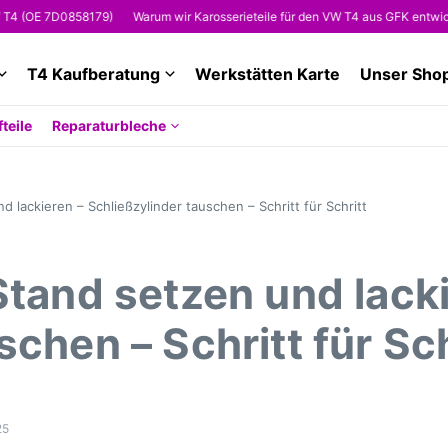
(OE 7D0858179)
Warum wir Karosserieteile für den VW T4 aus GFK entwickeln
T4 Kaufberatung
Werkstätten Karte
Unser Sho
teile
Reparaturbleche
d lackieren – Schließzylinder tauschen – Schritt für Schritt
Stand setzen und lack
chen – Schritt für Sch
25