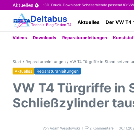
Zum Inhalt springen
Aktuelles
Kostenloser 3D-Druck-Download: Schalterblende passend für VW T4 
Deltabus
Aktuelles
Der VW T4
Technik-Blog für den T4
Videos
Downloads
Reparaturanleitungen
Kunststoff
Start
/
Reparaturanleitungen
/
VW T4 Türgriffe in Stand setzen un
Aktuelles
Reparaturanleitungen
VW T4 Türgriffe in 
Schließzylinder taus
Von
Adam Wesolowski
2 Kommentare
06.11.20