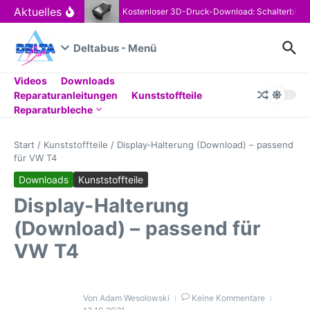
Zum Inhalt springen
Aktuelles
Kostenloser 3D-Druck-Download: Schalterblen
Deltabus - Menü
Videos
Downloads
Reparaturanleitungen
Kunststoffteile
Reparaturbleche
Start
/
Kunststoffteile
/
Display‑Halterung (Download) – passend
für VW T4
Downloads
Kunststoffteile
Display‑Halterung
(Download) – passend für
VW T4
Von
Adam Wesolowski
Keine Kommentare