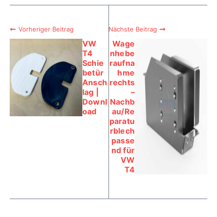
Vorheriger Beitrag
Nächste Beitrag
VW
Wage
T4
nhebe
Schie
raufna
betür
hme
Ansch
rechts
lag |
–
Downl
Nachb
oad
au/Re
paratu
rblech
passe
nd für
VW
T4