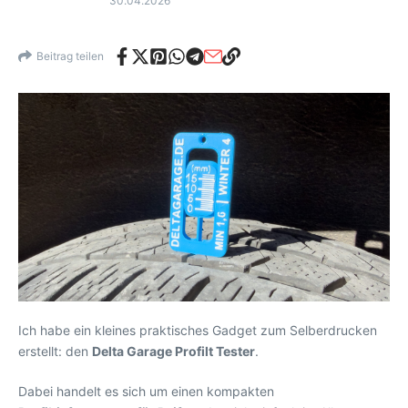
30.04.2026
Beitrag teilen
Ich habe ein kleines praktisches Gadget zum Selberdrucken
erstellt: den
Delta Garage Profilt Tester
.
Dabei handelt es sich um einen kompakten