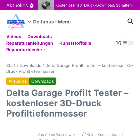
Zum Inhalt springen
Aktuelles
Kostenloser 3D-Druck-Download: Schalterblen
Deltabus - Menü
Videos
Downloads
Reparaturanleitungen
Kunststoffteile
Reparaturbleche
Start
/
Downloads
/
Delta Garage Profilt Tester – kostenloser 3D-
Druck Profiltiefenmesser
Aktuelles
Downloads
Delta Garage Profilt Tester –
kostenloser 3D-Druck
Profiltiefenmesser
Von
Adam Wesolowski
Keine Kommentare