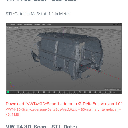
STL-Datei im Maßstab 1:1 in Meter
Download “VWT4-3D-Scan-Laderaum © DeltaBus Version 1.0”
VWT4-3D-Scan-Laderaum-DeltaBus-Ver.1.0.zip – 80-mal heruntergeladen –
49,11 MB
VW T4 3D-Scan – STL-Datei