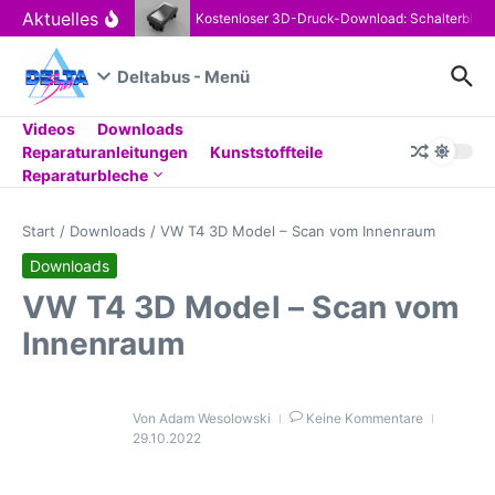
Zum Inhalt springen
Aktuelles
Kostenloser 3D-Druck-Download: Schalterblen
Deltabus - Menü
Videos
Downloads
Reparaturanleitungen
Kunststoffteile
Reparaturbleche
Start
/
Downloads
/
VW T4 3D Model – Scan vom Innenraum
Downloads
VW T4 3D Model – Scan vom
Innenraum
Von
Adam Wesolowski
Keine Kommentare
29.10.2022