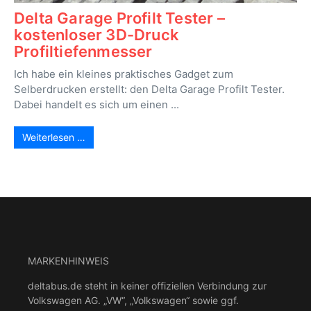
Delta Garage Profilt Tester –
kostenloser 3D-Druck
Profiltiefenmesser
Ich habe ein kleines praktisches Gadget zum
Selberdrucken erstellt: den Delta Garage Profilt Tester.
Dabei handelt es sich um einen ...
Weiterlesen …
MARKENHINWEIS
deltabus.de steht in keiner offiziellen Verbindung zur
Volkswagen AG. „VW“, „Volkswagen“ sowie ggf.