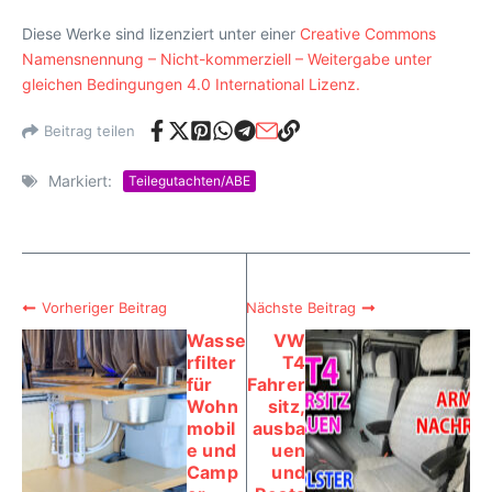
Diese Werke sind lizenziert unter einer
Creative Commons
Namensnennung – Nicht-kommerziell – Weitergabe unter
gleichen Bedingungen 4.0 International Lizenz.
Beitrag teilen
Markiert:
Teilegutachten/ABE
Vorheriger Beitrag
Nächste Beitrag
Wasse
VW
rfilter
T4
für
Fahrer
Wohn
sitz,
mobil
ausba
e und
uen
Camp
und