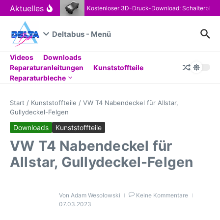
Zum Inhalt springen
Aktuelles
Kostenloser 3D-Druck-Download: Schalterblen
Deltabus - Menü
Videos
Downloads
Reparaturanleitungen
Kunststoffteile
Reparaturbleche
Start
/
Kunststoffteile
/
VW T4 Nabendeckel für Allstar,
Gullydeckel-Felgen
Downloads
Kunststoffteile
VW T4 Nabendeckel für
Allstar, Gullydeckel-Felgen
Von
Adam Wesolowski
Keine Kommentare
07.03.2023