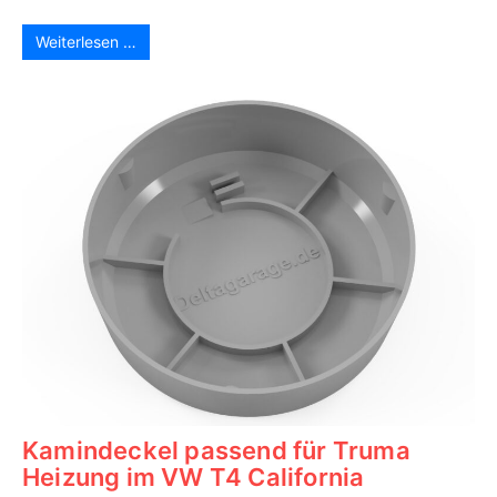
Weiterlesen …
Kamindeckel passend für Truma
Heizung im VW T4 California