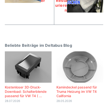
er
Resta
uriere
n
Beliebte Beiträge im Deltabus Blog
Kostenloser 3D-Druck-
Kamindeckel passend für
Download: Schalterblende
Truma Heizung im VW T4
passend für VW T4 ( ...
California
28.07.2026
28.05.2026