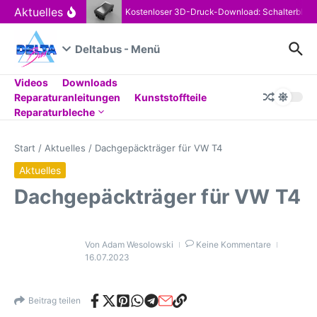
Zum Inhalt springen
Aktuelles
Kostenloser 3D-Druck-Download: Schalterblen
Deltabus - Menü
Videos
Downloads
Reparaturanleitungen
Kunststoffteile
Reparaturbleche
Start
/
Aktuelles
/
Dachgepäckträger für VW T4
Aktuelles
Dachgepäckträger für VW T4
Von
Adam Wesolowski
Keine Kommentare
16.07.2023
Beitrag teilen