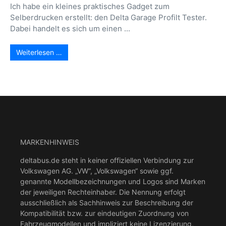
Ich habe ein kleines praktisches Gadget zum
Selberdrucken erstellt: den Delta Garage Profilt Tester.
Dabei handelt es sich um einen ...
Weiterlesen …
MARKENHINWEIS
deltabus.de steht in keiner offiziellen Verbindung zur
Volkswagen AG. „VW“, „Volkswagen“ sowie ggf.
genannte Modellbezeichnungen und Logos sind Marken
der jeweiligen Rechteinhaber. Die Nennung erfolgt
ausschließlich als Sachhinweis zur Beschreibung der
Kompatibilität bzw. zur eindeutigen Zuordnung von
Fahrzeugmodellen und impliziert keine Lizenzierung,