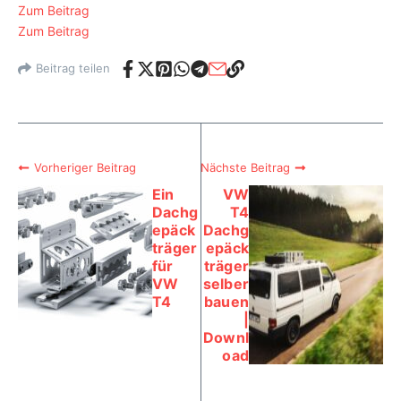
Zum Beitrag
Zum Beitrag
Beitrag teilen
Vorheriger Beitrag
Nächste Beitrag
Ein
VW
Dachg
T4
epäck
Dachg
träger
epäck
für
träger
VW
selber
T4
bauen
|
Downl
oad