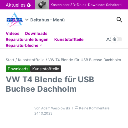
Zum Inhalt springen
Aktuelles
Kostenloser 3D-Druck-Download: Schalterblen
Deltabus - Menü
Videos
Downloads
Reparaturanleitungen
Kunststoffteile
Reparaturbleche
Start
/
Kunststoffteile
/
VW T4 Blende für USB Buchse Dachholm
Downloads
Kunststoffteile
VW T4 Blende für USB
Buchse Dachholm
Von
Adam Wesolowski
Keine Kommentare
24.10.2023