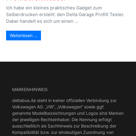
Ich habe ein kleines praktisches Gadget zum
Selberdrucken erstellt: den Delta Garage Profilt Tester.
Dabei handelt es sich um einen ...
Weiterlesen …
MARKENHINWEIS
deltabus.de steht in keiner offiziellen Verbindung zur
Volkswagen AG. „VW“, „Volkswagen“ sowie ggf.
genannte Modellbezeichnungen und Logos sind Marken
der jeweiligen Rechteinhaber. Die Nennung erfolgt
ausschließlich als Sachhinweis zur Beschreibung der
Kompatibilität bzw. zur eindeutigen Zuordnung von