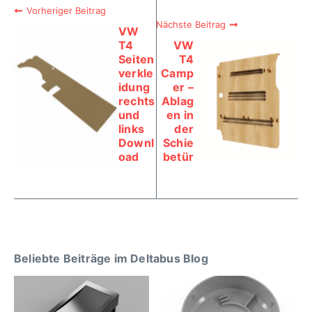
Vorheriger Beitrag
Nächste Beitrag
VW
T4
VW
Seiten
T4
verkle
Camp
idung
er –
rechts
Ablag
und
en in
links
der
Downl
Schie
oad
betür
Beliebte Beiträge im Deltabus Blog