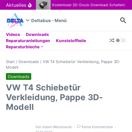
Zum Inhalt springen
Aktuelles
Kostenloser 3D-Druck-Download: Schalterblen
Deltabus - Menü
Videos
Downloads
Reparaturanleitungen
Kunststoffteile
Reparaturbleche
Start
/
Downloads
/
VW T4 Schiebetür Verkleidung, Pappe 3D-
Modell
Downloads
VW T4 Schiebetür
Verkleidung, Pappe 3D-
Modell
Von
Adam Wesolowski
Keine Kommentare