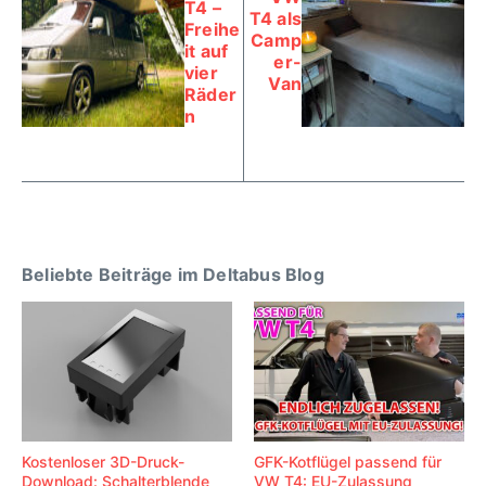
T4 –
T4 als
Freihe
Camp
it auf
er-
vier
Van
Räder
n
Beliebte Beiträge im Deltabus Blog
Kostenloser 3D-Druck-
GFK-Kotflügel passend für
Download: Schalterblende
VW T4: EU-Zulassung