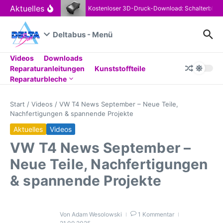
Zum Inhalt springen
Aktuelles
Kostenloser 3D-Druck-Download: Schalterblen
Deltabus - Menü
Videos
Downloads
Reparaturanleitungen
Kunststoffteile
Reparaturbleche
Start
/
Videos
/
VW T4 News September – Neue Teile,
Nachfertigungen & spannende Projekte
Aktuelles
Videos
VW T4 News September –
Neue Teile, Nachfertigungen
& spannende Projekte
Von
Adam Wesolowski
1 Kommentar