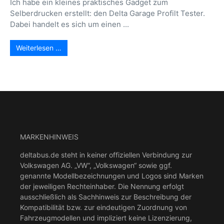
Ich habe ein kleines praktisches Gadget zum
Selberdrucken erstellt: den Delta Garage Profilt Tester.
Dabei handelt es sich um einen ...
Weiterlesen …
MARKENHINWEIS
deltabus.de steht in keiner offiziellen Verbindung zur
Volkswagen AG. „VW“, „Volkswagen“ sowie ggf.
genannte Modellbezeichnungen und Logos sind Marken
der jeweiligen Rechteinhaber. Die Nennung erfolgt
ausschließlich als Sachhinweis zur Beschreibung der
Kompatibilität bzw. zur eindeutigen Zuordnung von
Fahrzeugmodellen und impliziert keine Lizenzierung,