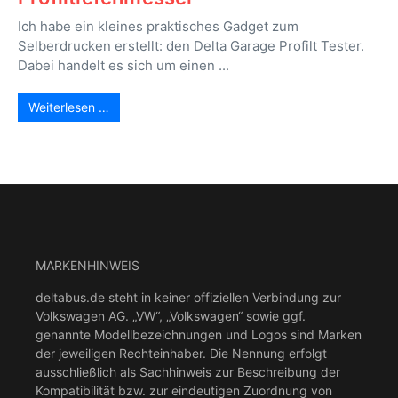
Ich habe ein kleines praktisches Gadget zum
Selberdrucken erstellt: den Delta Garage Profilt Tester.
Dabei handelt es sich um einen ...
Weiterlesen …
MARKENHINWEIS
deltabus.de steht in keiner offiziellen Verbindung zur
Volkswagen AG. „VW“, „Volkswagen“ sowie ggf.
genannte Modellbezeichnungen und Logos sind Marken
der jeweiligen Rechteinhaber. Die Nennung erfolgt
ausschließlich als Sachhinweis zur Beschreibung der
Kompatibilität bzw. zur eindeutigen Zuordnung von