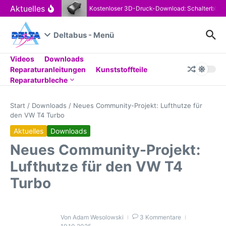
Zum Inhalt springen
Aktuelles
Kostenloser 3D-Druck-Download: Schalterblen
Deltabus - Menü
Videos
Downloads
Reparaturanleitungen
Kunststoffteile
Reparaturbleche
Start
/
Downloads
/
Neues Community-Projekt: Lufthutze für
den VW T4 Turbo
Aktuelles
Downloads
Neues Community-Projekt:
Lufthutze für den VW T4
Turbo
Von
Adam Wesolowski
3 Kommentare