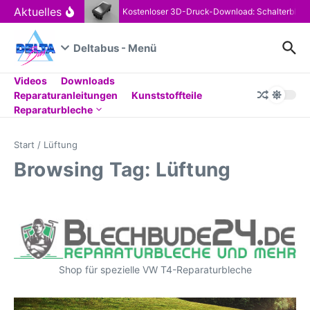
Zum Inhalt springen
Aktuelles
Kostenloser 3D-Druck-Download: Schalterblen
Deltabus - Menü
Videos
Downloads
Reparaturanleitungen
Kunststoffteile
Reparaturbleche
Start
/
Lüftung
Browsing Tag: Lüftung
Shop für spezielle VW T4-Reparaturbleche