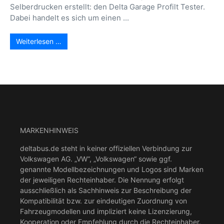
Selberdrucken erstellt: den Delta Garage Profilt Tester.
Dabei handelt es sich um einen ...
Weiterlesen …
MARKENHINWEIS
deltabus.de steht in keiner offiziellen Verbindung zur
Volkswagen AG. „VW“, „Volkswagen“ sowie ggf.
genannte Modellbezeichnungen und Logos sind Marken
der jeweiligen Rechteinhaber. Die Nennung erfolgt
ausschließlich als Sachhinweis zur Beschreibung der
Kompatibilität bzw. zur eindeutigen Zuordnung von
Fahrzeugmodellen und impliziert keine Lizenzierung,
Kooperation oder Empfehlung durch die Rechteinhaber.