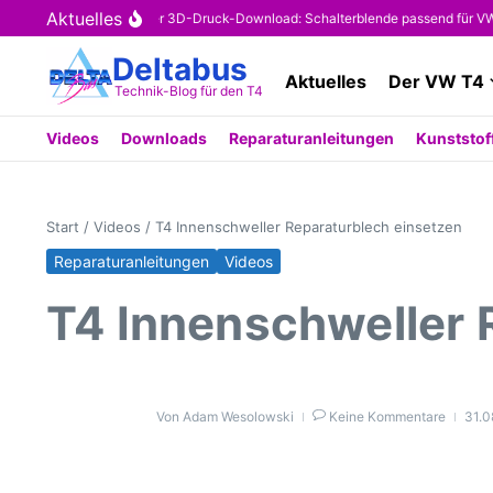
Zum Inhalt springen
Aktuelles
Kostenloser 3D-Druck-Download: Schalterblende passend für VW T4 
Deltabus
Aktuelles
Der VW T4
Technik-Blog für den T4
Videos
Downloads
Reparaturanleitungen
Kunststoff
Start
/
Videos
/
T4 Innenschweller Reparaturblech einsetzen
Reparaturanleitungen
Videos
T4 Innenschweller 
Von
Adam Wesolowski
Keine Kommentare
31.0