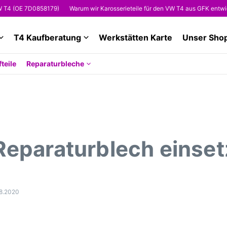
(OE 7D0858179)
Warum wir Karosserieteile für den VW T4 aus GFK entwickeln
T4 Kaufberatung
Werkstätten Karte
Unser Sho
teile
Reparaturbleche
Reparaturblech einse
8.2020