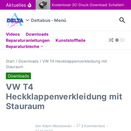
Zum Inhalt springen
Aktuelles
Kostenloser 3D-Druck-Download: Schalterblen
Deltabus - Menü
Videos
Downloads
Reparaturanleitungen
Kunststoffteile
Reparaturbleche
Start
/
Downloads
/
VW T4 Heckklappenverkleidung mit
Stauraum
Downloads
VW T4
Heckklappenverkleidung mit
Stauraum
Von
Adam Wesolowski
3 Kommentare