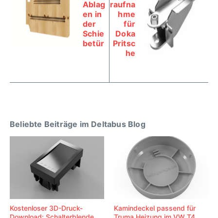
Ablag
raufna
en in
hme
der
für
Schie
Doka
betür
Pritsc
he
Beliebte Beiträge im Deltabus Blog
Kostenloser 3D-Druck-
Kamindeckel passend für
Download: Schalterblende
Truma Heizung im VW T4