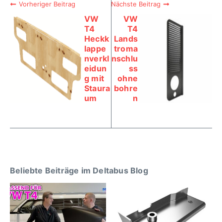
Vorheriger Beitrag
Nächste Beitrag
VW
VW
T4
T4
Heckk
Lands
lappe
troma
nverkl
nschlu
eidun
ss
g mit
ohne
Staura
bohre
um
n
Beliebte Beiträge im Deltabus Blog