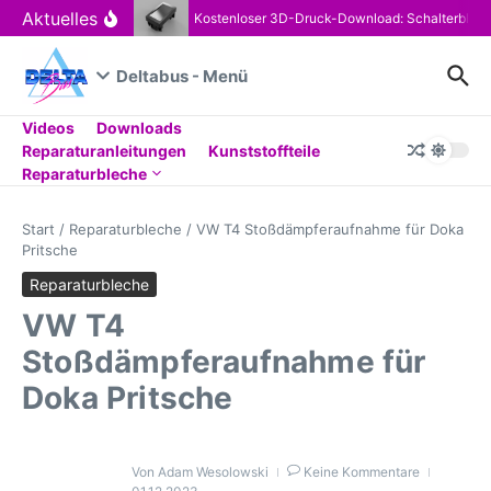
Zum Inhalt springen
Aktuelles
Kostenloser 3D-Druck-Download: Schalterblen
Deltabus - Menü
Videos
Downloads
Reparaturanleitungen
Kunststoffteile
Reparaturbleche
Start
/
Reparaturbleche
/
VW T4 Stoßdämpferaufnahme für Doka
Pritsche
Reparaturbleche
VW T4
Stoßdämpferaufnahme für
Doka Pritsche
Von
Adam Wesolowski
Keine Kommentare