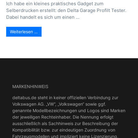
Ich habe ein kleines praktisches Gadget zum
Selberdrucken erstellt: den Delta Garage Profilt Tester.
Dabei handelt es sich um einen ...
Weiterlesen …
MARKENHINWEIS
deltabus.de steht in keiner offiziellen Verbindung zur
Volkswagen AG. „VW“, „Volkswagen“ sowie ggf.
genannte Modellbezeichnungen und Logos sind Marken
der jeweiligen Rechteinhaber. Die Nennung erfolgt
ausschließlich als Sachhinweis zur Beschreibung der
Kompatibilität bzw. zur eindeutigen Zuordnung von
Fahrzeugmodellen und impliziert keine Lizenzierung,