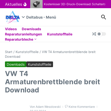
Zum Inhalt springen
Aktuelles
Kostenloser 3D-Druck-Download: Schalterblen
Deltabus - Menü
Videos
Downloads
Reparaturanleitungen
Kunststoffteile
Reparaturbleche
Start
/
Kunststoffteile
/
VW T4 Armaturenbrettblende breit
Download
Downloads
Kunststoffteile
VW T4
Armaturenbrettblende breit
Download
Von
Adam Wesolowski
Keine Kommentare