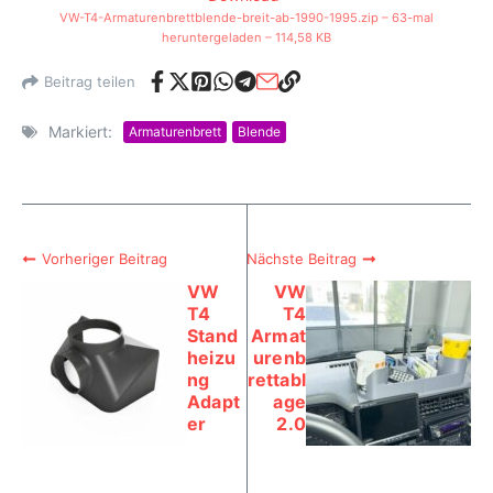
VW-T4-Armaturenbrettblende-breit-ab-1990-1995.zip – 63-mal
heruntergeladen – 114,58 KB
Beitrag teilen
Markiert:
Armaturenbrett
Blende
Vorheriger Beitrag
Nächste Beitrag
VW
VW
T4
T4
Stand
Armat
heizu
urenb
ng
rettabl
Adapt
age
er
2.0