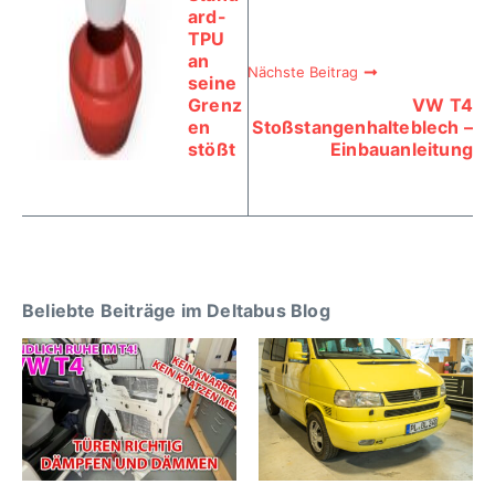
ard-
TPU
an
Nächste Beitrag
seine
Grenz
VW T4
en
Stoßstangenhalteblech –
stößt
Einbauanleitung
Beliebte Beiträge im Deltabus Blog