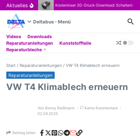
Zum Inhalt springen
Aktuelles
Kostenloser 3D-Druck-Download: Schalterblen
Deltabus - Menü
Videos
Downloads
Reparaturanleitungen
Kunststoffteile
Reparaturbleche
Start
/
Reparaturanleitungen
/
VW T4 Klimablech erneuern
Reparaturanleitungen
VW T4 Klimablech erneuern
Von
Ronny Reißmann
Keine Kommentare
02.09.2025
Beitrag teilen