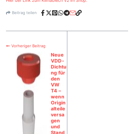
Hier der Link zum Klimablech V2 im Shop.
Beitrag teilen
Vorheriger Beitrag
Neue
VDD-
Dichtu
ng für
den
VW
T4 –
wenn
Origin
alteile
versa
gen
und
Stand