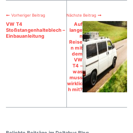
Vorheriger Beitrag
Nächste Beitrag
VW T4
Auf
Stoßstangenhalteblech –
lange
Einbauanleitung
n
Reise
n mit
dem
VW
T4 –
was
muss
wirklic
h mit?
Beliebte Beiträge im Deltabus Blog