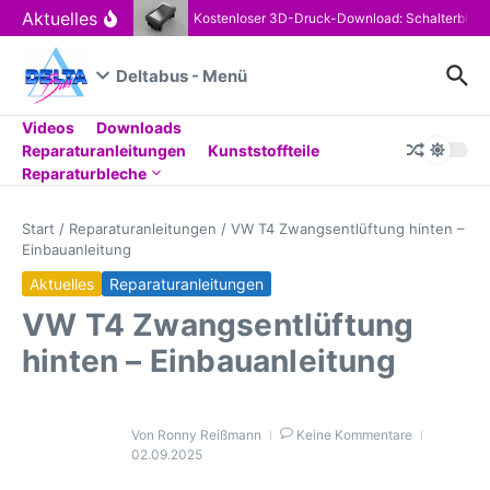
Zum Inhalt springen
Aktuelles
Kostenloser 3D-Druck-Download: Schalterblen
Deltabus - Menü
Videos
Downloads
Reparaturanleitungen
Kunststoffteile
Reparaturbleche
Start
/
Reparaturanleitungen
/
VW T4 Zwangsentlüftung hinten –
Einbauanleitung
Aktuelles
Reparaturanleitungen
VW T4 Zwangsentlüftung
hinten – Einbauanleitung
Von
Ronny Reißmann
Keine Kommentare
02.09.2025