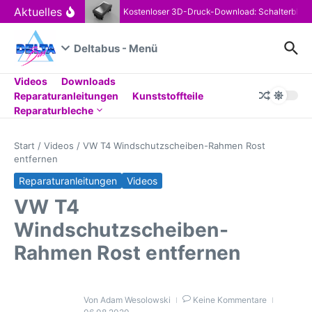
Zum Inhalt springen
Aktuelles
Kostenloser 3D-Druck-Download: Schalterblen
Deltabus - Menü
Videos
Downloads
Reparaturanleitungen
Kunststoffteile
Reparaturbleche
Start
/
Videos
/
VW T4 Windschutzscheiben-Rahmen Rost
entfernen
Reparaturanleitungen
Videos
VW T4
Windschutzscheiben-
Rahmen Rost entfernen
Von
Adam Wesolowski
Keine Kommentare