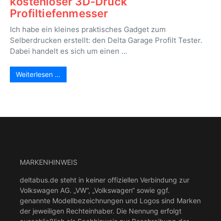
kostenloser 3D-Druck
Profiltiefenmesser
Ich habe ein kleines praktisches Gadget zum
Selberdrucken erstellt: den Delta Garage Profilt Tester.
Dabei handelt es sich um einen ...
Weiterlesen …
MARKENHINWEIS
deltabus.de steht in keiner offiziellen Verbindung zur
Volkswagen AG. „VW“, „Volkswagen“ sowie ggf.
genannte Modellbezeichnungen und Logos sind Marken
der jeweiligen Rechteinhaber. Die Nennung erfolgt